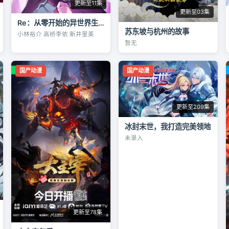
更新至11集
更新至03集
Re：从零开始的异世界生活第四季
苏东坡与杭州的故事
小林裕介 高桥李依 新井里美
暂无
国产动漫
国产动漫
更新至209集
冰封末世，我打造完美领地
未录入
更新至78集