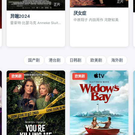
正片
正片
厌女症
异端2024
中原翔子 内田周作 河野知美
雷豪特·比瑟马克 Anneke Sluiters
国产剧
港台剧
日韩剧
欧美剧
海外剧
欧美剧
欧美剧