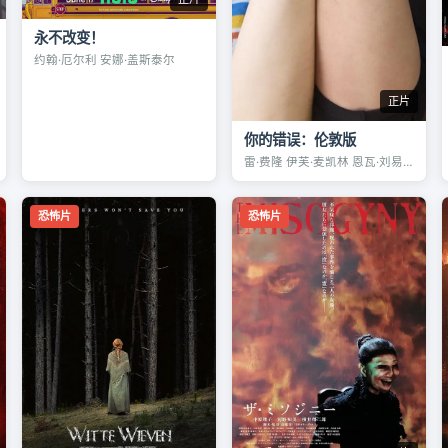
永不改变！
约翰·厄尔利 安娜·盖斯泰尔
正片
你的错误：伦敦版
雷·费隆 伊芙·麦凯林 恩瓦·刘易斯
恐怖片
恐怖片